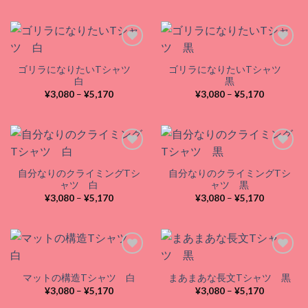
帯:
帯:
¥3,080
¥3,080
–
–
¥5,170
¥5,170
ゴリラになりたいTシャツ
ゴリラになりたいTシャツ
Add to
Add to
白
黒
wishlist
wishlist
価
価
¥
3,080
–
¥
5,170
¥
3,080
–
¥
5,170
格
格
帯:
帯:
¥3,080
¥3,080
–
–
¥5,170
¥5,170
自分なりのクライミングTシ
自分なりのクライミングTシ
Add to
Add to
ャツ 白
ャツ 黒
wishlist
wishlist
価
価
¥
3,080
–
¥
5,170
¥
3,080
–
¥
5,170
格
格
帯:
帯:
¥3,080
¥3,080
–
–
¥5,170
¥5,170
マットの構造Tシャツ 白
まあまあな長文Tシャツ 黒
Add to
Add to
価
価
¥
3,080
–
¥
5,170
¥
3,080
–
¥
5,170
wishlist
wishlist
格
格
帯:
帯: