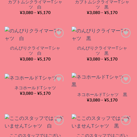
カブトムシクライマーTシャ
カブトムシクライマーTシャ
Add to
Add to
ツ 白
ツ 黒
wishlist
wishlist
価
価
¥
3,080
–
¥
5,170
¥
3,080
–
¥
5,170
格
格
帯:
帯:
¥3,080
¥3,080
–
–
¥5,170
¥5,170
のんびりクライマーTシャ
のんびりクライマーTシャ
Add to
Add to
ツ 白
ツ 黒
wishlist
wishlist
価
価
¥
3,080
–
¥
5,170
¥
3,080
–
¥
5,170
格
格
帯:
帯:
¥3,080
¥3,080
–
–
¥5,170
¥5,170
ネコホールドTシャツ
価
¥
3,080
–
¥
5,170
ネコホールドTシャツ 黒
格
Add to
Add to
価
¥
3,080
–
¥
5,170
帯:
wishlist
wishlist
格
¥3,080
帯:
–
¥3,080
¥5,170
–
¥5,170
ここのスタッフではござい
ここのスタッフではござい