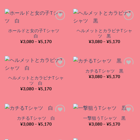
帯:
帯:
¥3,080
¥3,080
–
–
¥5,170
¥5,170
ホールドと女の子Tシャツ
ヘルメットとカラビナTシャ
Add to
Add to
白
ツ 黒
wishlist
wishlist
価
価
¥
3,080
–
¥
5,170
¥
3,080
–
¥
5,170
格
格
帯:
帯:
¥3,080
¥3,080
–
–
¥5,170
¥5,170
カチるTシャツ 黒
価
¥
3,080
–
¥
5,170
ヘルメットとカラビナTシャ
格
Add to
Add to
ツ 白
帯:
wishlist
wishlist
価
¥3,080
¥
3,080
–
¥
5,170
格
–
帯:
¥5,170
¥3,080
–
¥5,170
カチるTシャツ 白
一撃狙うTシャツ 黒
価
価
¥
3,080
–
¥
5,170
¥
3,080
–
¥
5,170
格
格
Add to
Add to
帯:
帯:
wishlist
wishlist
¥3,080
¥3,080
–
–