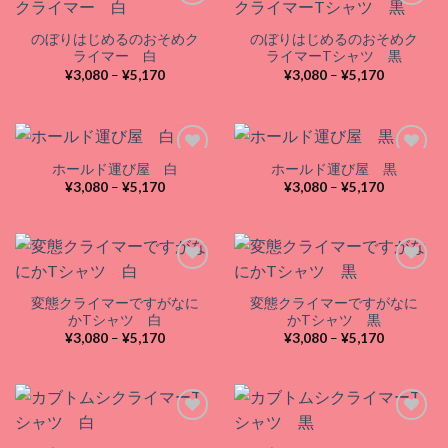
のぼりはじめるのおそめク
のぼりはじめるのおそめク
Add to
Add to
ライマー 白
ライマーTシャツ 黒
wishlist
wishlist
価
価
¥
3,080
–
¥
5,170
¥
3,080
–
¥
5,170
格
格
帯:
帯:
¥3,080
¥3,080
–
–
¥5,170
¥5,170
ホールド運び屋 白
ホールド運び屋 黒
価
価
¥
3,080
–
¥
5,170
¥
3,080
–
¥
5,170
格
格
Add to
Add to
帯:
帯:
wishlist
wishlist
¥3,080
¥3,080
–
–
¥5,170
¥5,170
変態クライマーですがなに
変態クライマーですがなに
Add to
Add to
かTシャツ 白
かTシャツ 黒
wishlist
wishlist
価
価
¥
3,080
–
¥
5,170
¥
3,080
–
¥
5,170
格
格
帯:
帯:
¥3,080
¥3,080
–
–
¥5,170
¥5,170