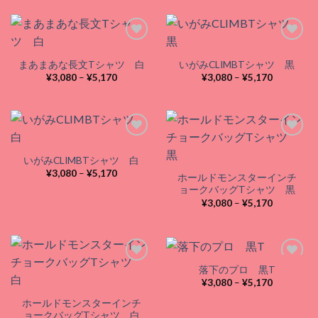
¥3,080
¥3,080
–
–
¥5,170
¥5,170
まあまあな長文Tシャツ 白
いがみCLIMBTシャツ 黒
Add to
Add to
価
価
¥
3,080
–
¥
5,170
¥
3,080
–
¥
5,170
wishlist
wishlist
格
格
帯:
帯:
¥3,080
¥3,080
–
–
¥5,170
¥5,170
いがみCLIMBTシャツ 白
Add to
Add to
価
¥
3,080
–
¥
5,170
ホールドモンスターインチ
wishlist
wishlist
格
ョークバッグTシャツ 黒
帯:
¥3,080
価
¥
3,080
–
¥
5,170
–
格
¥5,170
帯:
¥3,080
–
¥5,170
落下のプロ 黒T
価
¥
3,080
–
¥
5,170
格
Add to
Add to
帯:
ホールドモンスターインチ
wishlist
wishlist
¥3,080
ョークバッグTシャツ 白