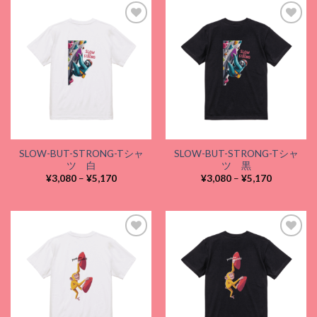
–
–
¥5,170
¥5,170
Add to
Add to
wishlist
wishlist
SLOW-BUT-STRONG-Tシャ
SLOW-BUT-STRONG-Tシャ
ツ 白
ツ 黒
価
価
¥
3,080
–
¥
5,170
¥
3,080
–
¥
5,170
格
格
帯:
帯:
¥3,080
¥3,080
–
–
¥5,170
¥5,170
Add to
Add to
wishlist
wishlist