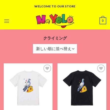
Skip
WELCOME TO OUR STORE
to
content
0
クライミング
Add to
Add to
wishlist
wishlist