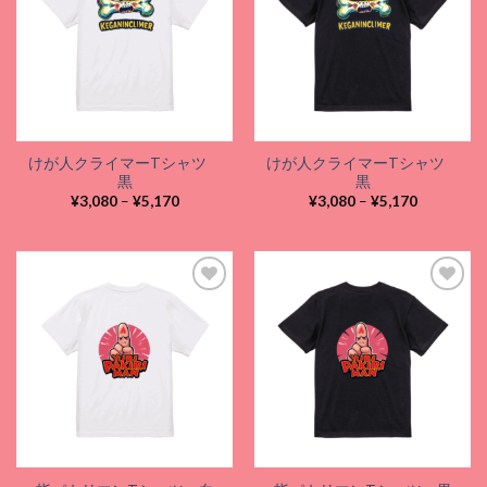
Add to
Add to
wishlist
wishlist
けが人クライマーTシャツ
けが人クライマーTシャツ
黒
黒
価
価
¥
3,080
–
¥
5,170
¥
3,080
–
¥
5,170
格
格
帯:
帯:
¥3,080
¥3,080
–
–
¥5,170
¥5,170
Add to
Add to
wishlist
wishlist