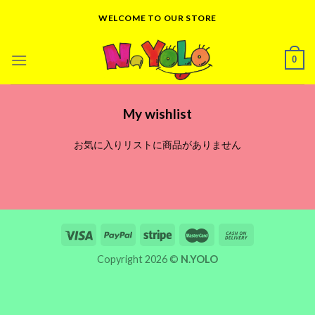
Skip
WELCOME TO OUR STORE
to
content
0
My wishlist
お気に入りリストに商品がありません
Copyright 2026 ©
N.YOLO