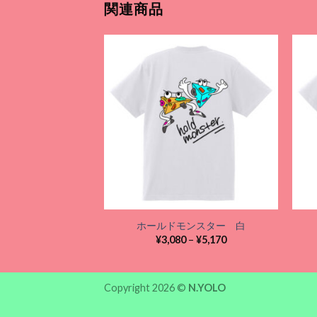
関連商品
Add to
wishlist
ホールドモンスター 白
価
¥
3,080
–
¥
5,170
格
帯:
¥3,080
–
Copyright 2026 ©
N.YOLO
¥5,170