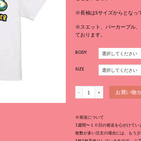
¥3,
–
※長袖はSサイズからとなっ
¥5,
※スエット、パーカープル、パー
ております。
BODY
SIZE
けが人クライマーTシャツ 黒個
お買い物
※発送について
1週間〜１０日の発送を心がけてい
枚数が多い注文の場合には、もう少
1枚1枚手作りしていますので、ご