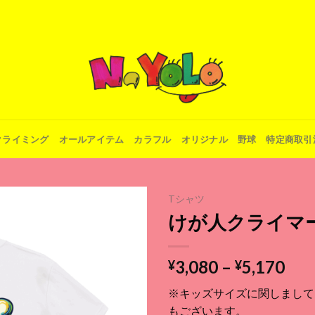
クライミング
オールアイテム
カラフル
オリジナル
野球
特定商取引
Tシャツ
けが人クライマ
Add to
価
3,080
–
5,170
¥
¥
wishlist
格
※キッズサイズに関しまして
帯:
もございます。