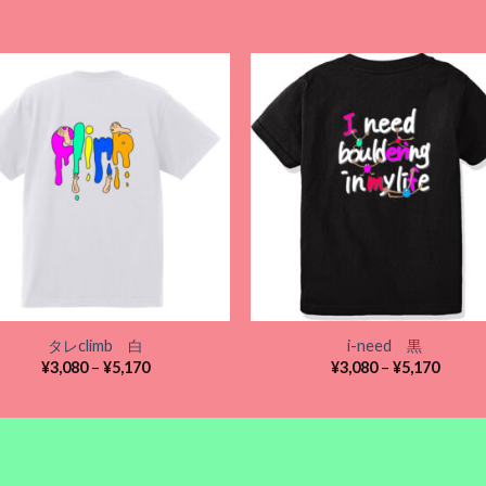
Add to
Add
wishlist
wishl
タレclimb 白
i-need 黒
価
価
¥
3,080
–
¥
5,170
¥
3,080
–
¥
5,170
格
格
帯:
帯:
¥3,080
¥3,080
–
–
¥5,170
¥5,170