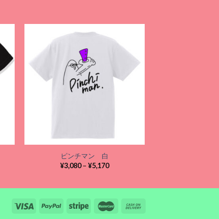
01
¥
3,080
–
 to
Add to
ist
wishlist
ピンチマン 白
価
¥
3,080
–
¥
5,170
格
帯:
¥3,080
–
¥5,170