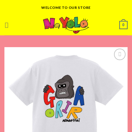
Skip
WELCOME TO OUR STORE
to
content
0
Add to
wishlist