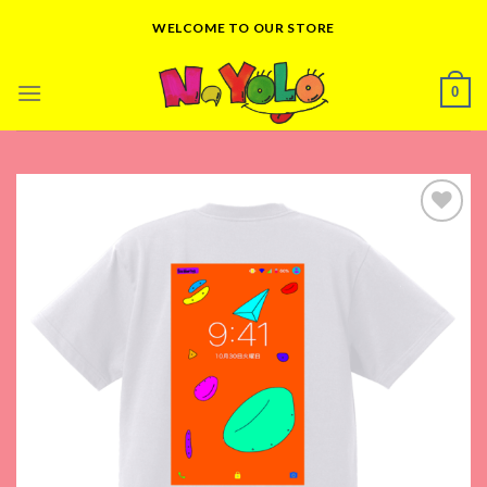
Skip
WELCOME TO OUR STORE
to
content
0
Add to
wishlist