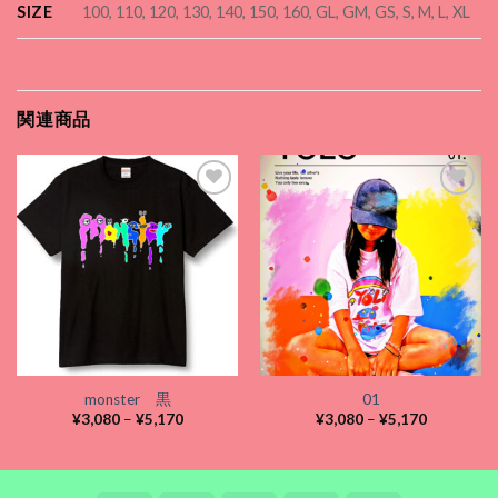
SIZE
100, 110, 120, 130, 140, 150, 160, GL, GM, GS, S, M, L, XL
関連商品
Add to
Add to
wishlist
wishlist
monster 黒
01
価
価
¥
3,080
–
¥
5,170
¥
3,080
–
¥
5,170
格
格
帯:
帯:
¥3,080
¥3,080
–
–
¥5,170
¥5,170