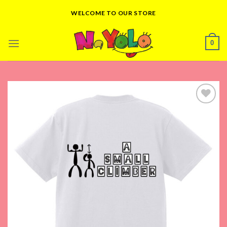
Skip
WELCOME TO OUR STORE
to
content
0
Add to
wishlist