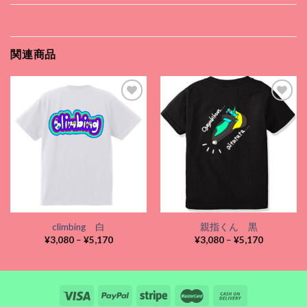
関連商品
Add to
Add to
wishlist
wishlist
climbing 白
親指くん 黒
価
価
¥
3,080
–
¥
5,170
¥
3,080
–
¥
5,170
格
格
帯:
帯:
¥3,080
¥3,080
–
–
¥5,170
¥5,170