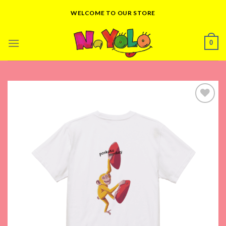
Skip
WELCOME TO OUR STORE
to
content
0
Add to
wishlist