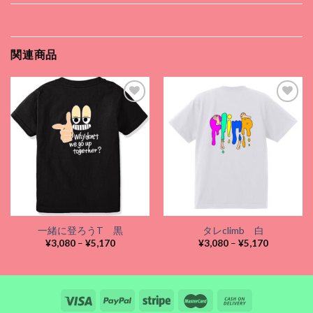
関連商品
Add to
Add to
wishlist
wishlist
一緒に登ろうT 黒
タレclimb 白
価
価
¥
3,080
–
¥
5,170
¥
3,080
–
¥
5,170
格
格
帯:
帯:
¥3,080
¥3,080
–
–
¥5,170
¥5,170