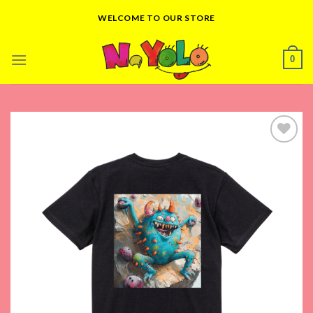
Skip
WELCOME TO OUR STORE
to
content
0
Add to
wishlist