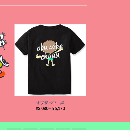
monst
¥
3,080
–
 to
Add to
ist
wishlist
オブザベ中 黒
価
¥
3,080
–
¥
5,170
格
帯:
¥3,080
–
¥5,170