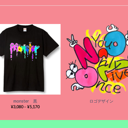
Add to
Add
wishlist
wishl
monster 黒
ロゴデザイン
価
¥
3,080
–
¥
5,170
格
帯:
¥3,080
–
¥5,170