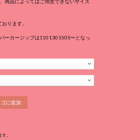
、商品によってはご用意できないサイズ
080
ております。
170
カージップは110 130 150 S〜となっ
ャツ 白個
カゴに追加
ます。