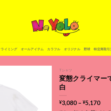
クライミング
オールアイテム
カラフル
オリジナル
野球
特定商取引
Tシャツ
変態クライマー
白
Add to
wishlist
価
3,080
–
5,170
¥
¥
格