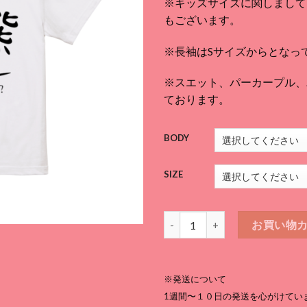
※キッズサイズに関しまして
帯:
もございます。
¥3,
–
※長袖はSサイズからとなっ
¥5,
※スエット、パーカープル、パー
ております。
BODY
SIZE
変態クライマーですがなにかTシ
お買い物
※発送について
1週間〜１０日の発送を心がけてい