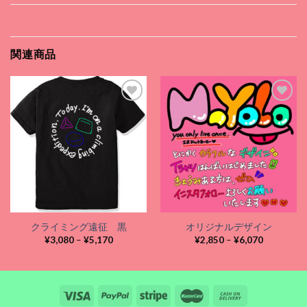
関連商品
Add to
Add to
wishlist
wishlist
クライミング遠征 黒
オリジナルデザイン
価
価
¥
3,080
–
¥
5,170
¥
2,850
–
¥
6,070
格
格
帯:
帯:
¥3,080
¥2,850
–
–
¥5,170
¥6,070