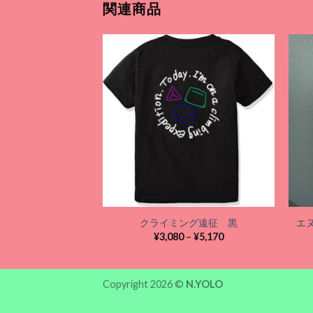
関連商品
Add to
wishlist
クライミング遠征 黒
エ
価
¥
3,080
–
¥
5,170
格
帯:
¥3,080
–
Copyright 2026 ©
N.YOLO
¥5,170