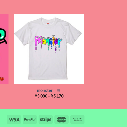
monst
¥
3,080
–
 to
Add to
ist
wishlist
monster 白
価
¥
3,080
–
¥
5,170
格
帯:
¥3,080
–
¥5,170