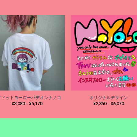
Add to
Add
wishlist
wishl
ヌドットヨーローハデオンナノコ
オリジナルデザイン
価
価
¥
3,080
–
¥
5,170
¥
2,850
–
¥
6,070
格
格
帯:
帯:
¥3,080
¥2,850
–
–
¥5,170
¥6,070