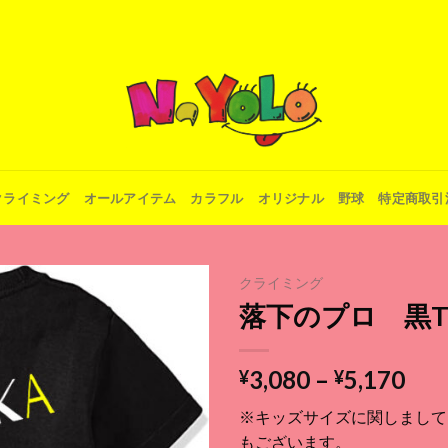
クライミング
オールアイテム
カラフル
オリジナル
野球
特定商取引
クライミング
落下のプロ 黒
Add to
価
3,080
–
5,170
¥
¥
wishlist
格
※キッズサイズに関しまして
帯:
もございます。