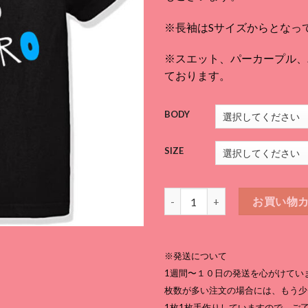
¥3,
–
※長袖はSサイズからとなっ
¥5,
※スエット、パーカープル、パー
ております。
BODY
SIZE
落下のプロ 黒T個
お買い物
※発送について
1週間〜１０日の発送を心がけてい
枚数が多い注文の場合には、もう少
1枚1枚手作りしていますので、ご